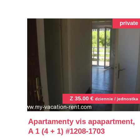
private
Z
35.00
€
dziennie / jednostka
Apartamenty vis apapartment,
A 1 (4 + 1)
#1208-1703