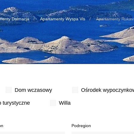
menty Dalmacja
Apartamenty Wyspa Vis
Apartamenty Rukav
Dom wczasowy
Ośrodek wypoczynko
 turystyczne
Willa
on
Podregion