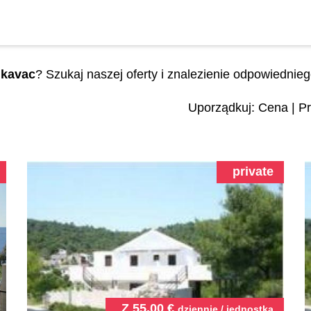
kavac
? Szukaj naszej oferty i znalezienie odpowiednie
Uporządkuj:
Cena
|
Pr
private
Z
55.00
€
dziennie / jednostka