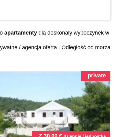
go
apartamenty
dla doskonały wypoczynek w
ywatne / agencja oferta
|
Odległość od morza
private
Z
30.00
€
dziennie / jednostka