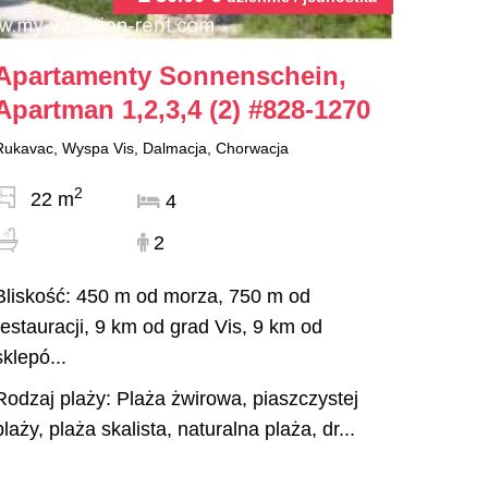
Apartamenty Sonnenschein,
Apartman 1,2,3,4 (2)
#828-1270
Rukavac, Wyspa Vis, Dalmacja, Chorwacja
2
22 m
4
2
Bliskość: 450 m od morza, 750 m od
restauracji, 9 km od grad Vis, 9 km od
sklepó...
Rodzaj plaży: Plaża żwirowa, piaszczystej
plaży, plaża skalista, naturalna plaża, dr...