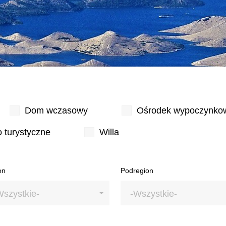
Dom wczasowy
Ośrodek wypoczynko
 turystyczne
Willa
on
Podregion
Wszystkie-
-Wszystkie-