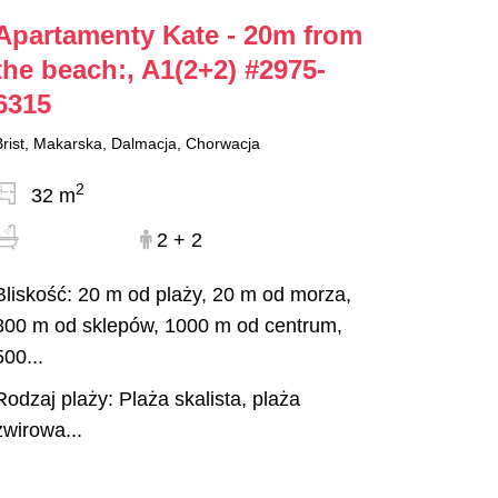
Apartamenty Kate - 20m from
the beach:, A1(2+2)
#2975-
6315
Brist, Makarska, Dalmacja, Chorwacja
2
32 m
2 + 2
Bliskość: 20 m od plaży, 20 m od morza,
800 m od sklepów, 1000 m od centrum,
500...
Rodzaj plaży: Plaża skalista, plaża
żwirowa...