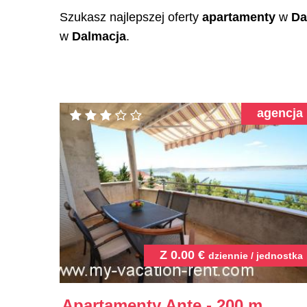
Szukasz najlepszej oferty
apartamenty
w
Da
w
Dalmacja
.
agencja
Z
0.00
€
dziennie / jednostka
Apartamenty Ante - 200 m