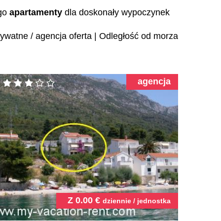
ego
apartamenty
dla doskonały wypoczynek
ywatne / agencja oferta
|
Odległość od morza
agencja
Z
0.00
€
dziennie / jednostka