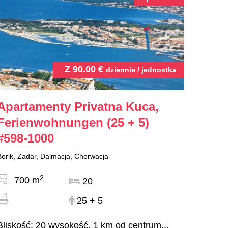
Z
90.00
€
dziennie / jednostka
Apartamenty Privatna Kuca,
Ferienwohnungen (25 + 5)
#598-1000
Borik, Zadar, Dalmacja, Chorwacja
2
700 m
20
25 + 5
Bliskość: 20 wysokość, 1 km od centrum...