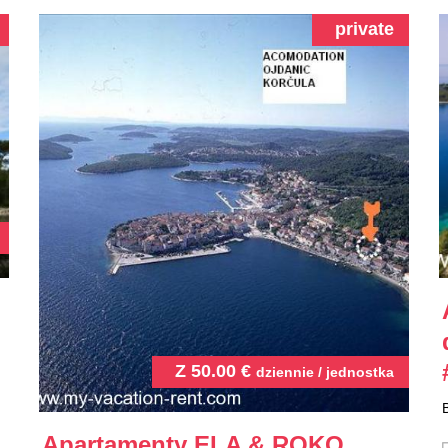
private
Z
50.00
€
dziennie / jednostka
Apartamenty ELA & ROKO