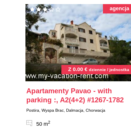
agencja
Z
0.00
€
dziennie / jednostka
Apartamenty Pavao - with
parking :, A2(4+2)
#1267-1782
Postira, Wyspa Brac, Dalmacja, Chorwacja
2
50 m