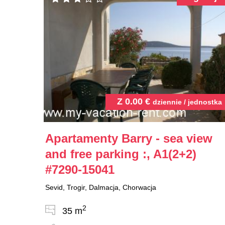
Z
0.00
€
dziennie / jednostka
Apartamenty Barry - sea view
and free parking :, A1(2+2)
#7290-15041
Sevid, Trogir, Dalmacja, Chorwacja
2
35 m