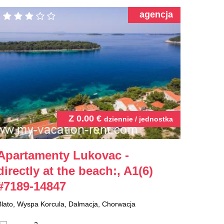
agencja
Z
0.00
€
dziennie / jednostka
Apartamenty Lukovac -
directly at the beach:, A1(6)
#7189-14847
Blato, Wyspa Korcula, Dalmacja, Chorwacja