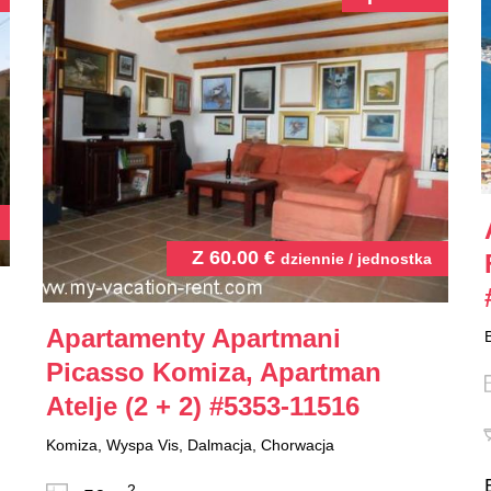
Z
60.00
€
dziennie / jednostka
Apartamenty Apartmani
Picasso Komiza, Apartman
Atelje (2 + 2)
#5353-11516
Komiza, Wyspa Vis, Dalmacja, Chorwacja
2