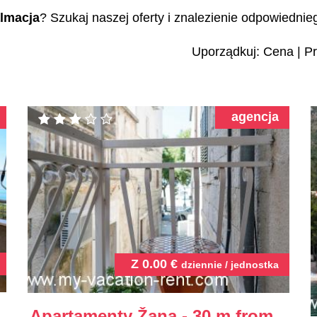
lmacja
? Szukaj naszej oferty i znalezienie odpowiedni
Uporządkuj:
Cena
|
Pr
agencja
Z
0.00
€
dziennie / jednostka
Apartamenty Žana - 30 m from