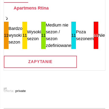
Apartmens Rtina
Medium nie
Bardzo
Wysoki
sezon /
Poza
11
wysoki
11
11
11
11
Nied
sezon
sezon
sezonem
sezon
zdefiniowane
ZAPYTANIE
Oferta:
private