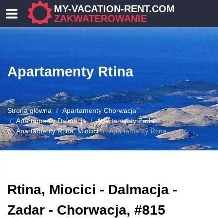
MY-VACATION-RENT.COM
ZAKWATEROWANIE
Apartamenty Rtina
Strona główna
Apartamenty Chorwacja
Apartamenty Dalmacja
Apartamenty Zadar
Apartamenty Rtina, Miocici
Apartamenty Rtina
OWANIE
Rtina, Miocici - Dalmacja -
Zadar - Chorwacja, #815