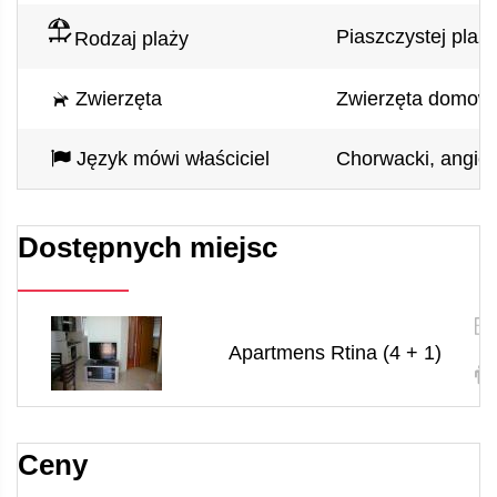
Piaszczystej plaży
Rodzaj plaży
Zwierzęta
Zwierzęta domow
Język mówi właściciel
Chorwacki, angiel
Dostępnych miejsc
Apartmens Rtina (4 + 1)
4
Ceny