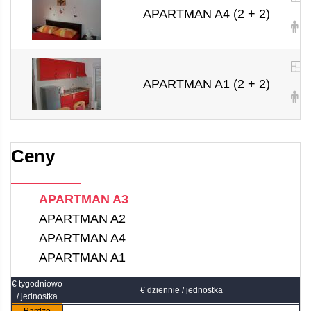
APARTMAN A4 (2 + 2)
2 
APARTMAN A1 (2 + 2)
2 
Ceny
APARTMAN A3
APARTMAN A2
APARTMAN A4
APARTMAN A1
€ tygodniowo
€ dziennie / jednostka
/ jednostka
Bardzo