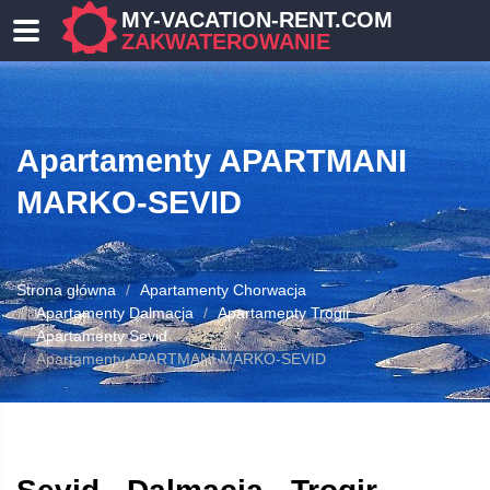
MY-VACATION-RENT.COM
ZAKWATEROWANIE
Apartamenty APARTMANI
MARKO-SEVID
Strona główna
Apartamenty Chorwacja
OWANIE
Apartamenty Dalmacja
Apartamenty Trogir
Apartamenty Sevid
Apartamenty APARTMANI MARKO-SEVID