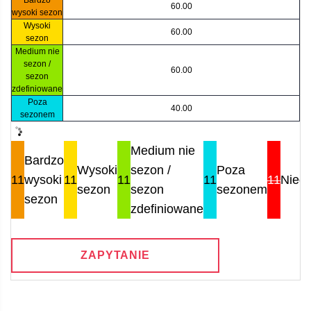
60.00
wysoki sezon
Wysoki
60.00
sezon
Medium nie
sezon /
60.00
sezon
zdefiniowane
Poza
40.00
sezonem
Medium nie
Bardzo
Wysoki
sezon /
Poza
11
wysoki
11
11
11
11
Nied
sezon
sezon
sezonem
sezon
zdefiniowane
ZAPYTANIE