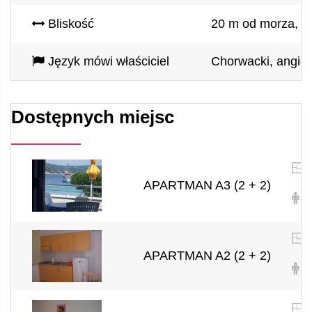
Bliskość
20 m od morza, 30
Język mówi właściciel
Chorwacki, angiels
Dostępnych miejsc
APARTMAN A3 (2 + 2)
2 
APARTMAN A2 (2 + 2)
2 