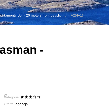
partamenty Bor - 20 meters from beach:
A2(4+1)
Pasman -
Kategoria:
Oferta:
agencja