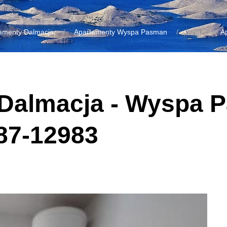
amenty Dalmacja
Apartamenty Wyspa Pasman
Kraj
A
- Dalmacja - Wyspa 
87-12983