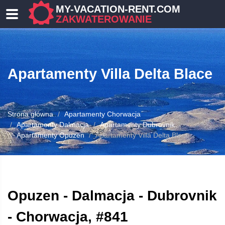
MY-VACATION-RENT.COM
ZAKWATEROWANIE
Apartamenty Villa Delta Blace
Strona główna
Apartamenty Chorwacja
Apartamenty Dalmacja
Apartamenty Dubrovnik
Apartamenty Opuzen
Apartamenty Villa Delta Blace
OWANIE
Opuzen - Dalmacja - Dubrovnik
- Chorwacja, #841