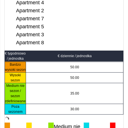
Apartment 4
Apartment 2
Apartment 7
Apartment 5
Apartment 3
Apartment 8
€ tygodniowo
€ dziennie / jednostka
/ jednostka
Bardzo
50.00
wysoki sezon
Wysoki
50.00
sezon
Medium nie
sezon /
35.00
sezon
zdefiniowane
Poza
30.00
sezonem
Medium nie