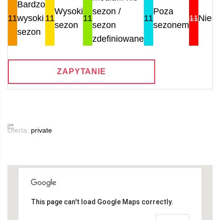
Bardzo
Wysoki
sezon /
Poza
11
wysoki
11
11
11
11
Nied
sezon
sezon
sezonem
sezon
zdefiniowane
ZAPYTANIE
Oferta:
private
This page can't load Google Maps correctly.