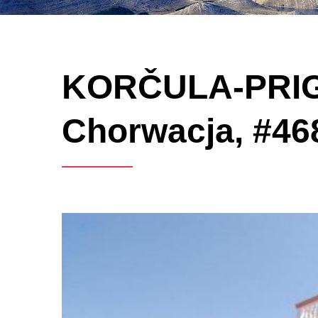
KORČULA-PRIGR
Chorwacja, #46