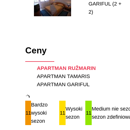
GARIFUL (2 +
2)
Ceny
APARTMAN RUŽMARIN
APARTMAN TAMARIS
APARTMAN GARIFUL
Bardzo
Wysoki
Medium nie sezo
11
wysoki
11
11
sezon
sezon zdefiniow
sezon