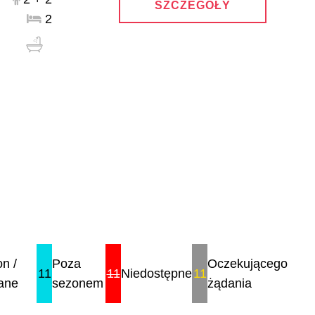
SZCZEGÓŁY
2
n /
Poza
Oczekującego
11
11
Niedostępne
11
ane
sezonem
żądania