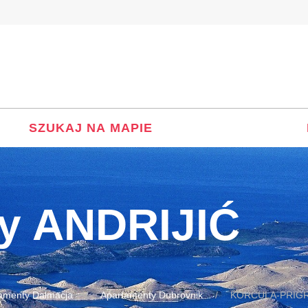
SZUKAJ NA MAPIE
y ANDRIJIĆ
amenty Dalmacja
Apartamenty Dubrovnik
KORČULA-PRIG