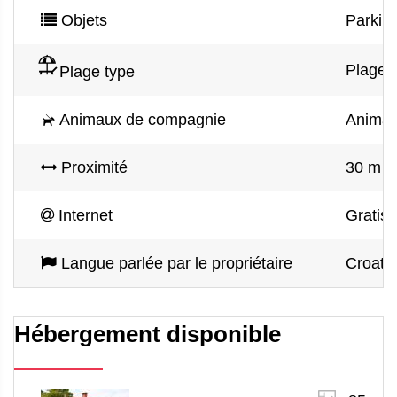
Objets
Parking
Plage d
Plage type
Animaux de compagnie
Animau
Proximité
30 m de
Internet
Gratis 
Langue parlée par le propriétaire
Croate,
Hébergement disponible
2