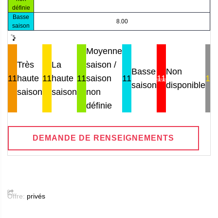
définie
Basse
8.00
saison
Moyenne
Très
La
saison /
Basse
Non
11
haute
11
haute
11
saison
11
11
11
saison
disponible
saison
saison
non
définie
DEMANDE DE RENSEIGNEMENTS
Offre:
privés