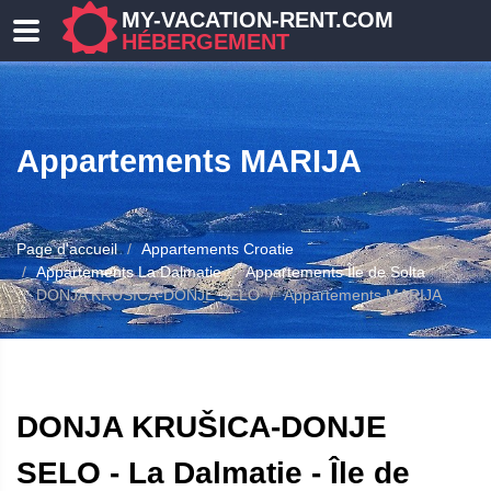
MY-VACATION-RENT.COM
HÉBERGEMENT
Appartements MARIJA
Page d'accueil
Appartements Croatie
Appartements La Dalmatie
Appartements Île de Solta
DONJA KRUŠICA-DONJE SELO
Appartements MARIJA
ERGEMENT
DONJA KRUŠICA-DONJE
SELO - La Dalmatie - Île de