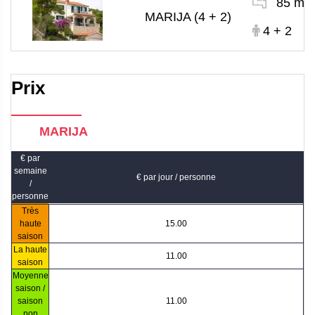
85 m
MARIJA (4 + 2)
4 + 2
Prix
MARIJA
€ par
semaine
€ par jour / personne
/
personne
Très
haute
15.00
saison
La haute
11.00
saison
Moyenne
saison /
saison
11.00
non