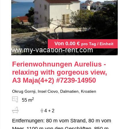
Von
0.00
€
pro Tag / Einheit
Ferienwohnungen Aurelius -
relaxing with gorgeous view,
A3 Maja(4+2)
#7239-14950
Okrug Gornji, Insel Ciovo, Dalmatien, Kroatien
2
55 m
4 + 2
Entfernungen: 80 m vom Strand, 80 m vom
Meer, 1100 m von den Geschäften, 850 m