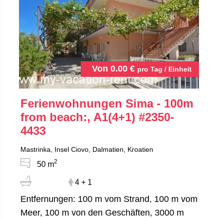
Von
0.00
€
pro Tag / Einheit
Ferienwohnungen Sima - 100m
from beach:, A1(4+1)
#2350-
4433
Mastrinka, Insel Ciovo, Dalmatien, Kroatien
2
50 m
4 + 1
Entfernungen: 100 m vom Strand, 100 m vom
Meer, 100 m von den Geschäften, 3000 m