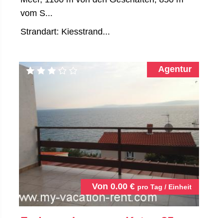
vom S...
Strandart: Kiesstrand...
Agentur
Von
0.00
€
pro Tag / Einheit