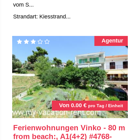
vom S...
Strandart: Kiesstrand...
Agentur
Von
0.00
€
pro Tag / Einheit
Ferienwohnungen Vinko - 80 m
from beach:, A1(4+2)
#4768-