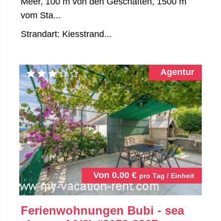
Meer, 100 m von den Geschäften, 1500 m
vom Sta...
Strandart: Kiesstrand...
Agentur
Von
0.00
€
pro Tag / Einheit
Ferienwohnungen Bubi - sea