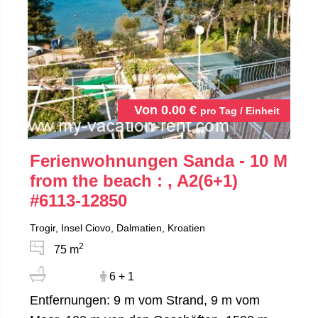
Von
0.00
€
pro Tag / Einheit
Ferienwohnungen Sanda - 10 M
from the beach : , A2(6+1)
#6113-12850
Trogir, Insel Ciovo, Dalmatien, Kroatien
2
75 m
6 + 1
Entfernungen: 9 m vom Strand, 9 m vom