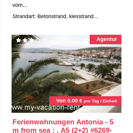
vom...
Strandart: Betonstrand, kiesstrand...
Agentur
Von
0.00
€
pro Tag / Einheit
Ferienwohnungen Antonia - 5
m from sea : , A5 (2+2)
#6269-