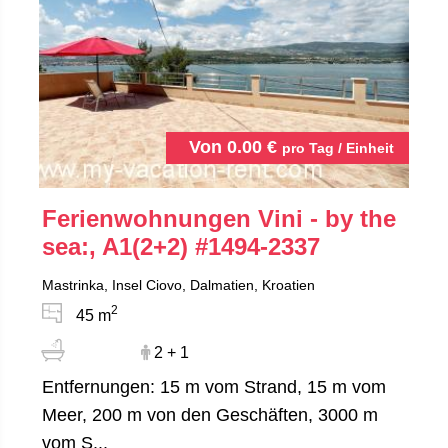
Von
0.00
€
pro Tag / Einheit
Ferienwohnungen Vini - by the
sea:, A1(2+2)
#1494-2337
Mastrinka, Insel Ciovo, Dalmatien, Kroatien
2
45 m
2 + 1
Entfernungen: 15 m vom Strand, 15 m vom
Meer, 200 m von den Geschäften, 3000 m
vom S...