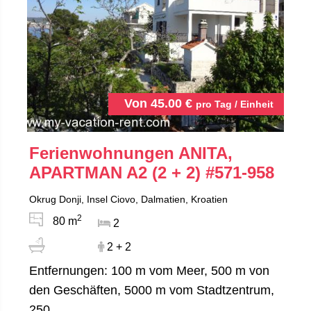
Von
45.00
€
pro Tag / Einheit
Ferienwohnungen ANITA,
APARTMAN A2 (2 + 2)
#571-958
Okrug Donji, Insel Ciovo, Dalmatien, Kroatien
2
80 m
2
2 + 2
Entfernungen: 100 m vom Meer, 500 m von
den Geschäften, 5000 m vom Stadtzentrum,
250...