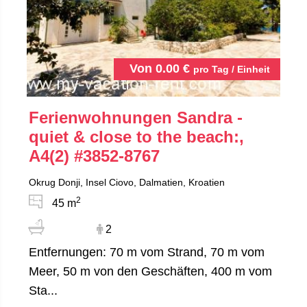
Von
0.00
€
pro Tag / Einheit
Ferienwohnungen Sandra -
quiet & close to the beach:,
A4(2)
#3852-8767
Okrug Donji, Insel Ciovo, Dalmatien, Kroatien
2
45 m
2
Entfernungen: 70 m vom Strand, 70 m vom
Meer, 50 m von den Geschäften, 400 m vom
Sta...