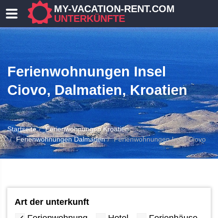
MY-VACATION-RENT.COM
UNTERKÜNFTE
Ferienwohnungen Insel
Ciovo, Dalmatien, Kroatien
Startseite
Ferienwohnungen Kroatien
 UNTERKUNFT
Ferienwohnungen Dalmatien
Ferienwohnungen Insel Ciovo
Art der unterkunft