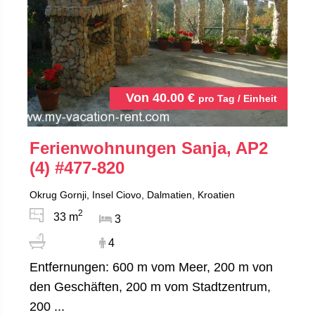
Von
40.00
€
pro Tag / Einheit
Ferienwohnungen Sanja, AP2
(4)
#477-820
Okrug Gornji, Insel Ciovo, Dalmatien, Kroatien
2
33 m
3
4
Entfernungen: 600 m vom Meer, 200 m von
den Geschäften, 200 m vom Stadtzentrum,
200 ...