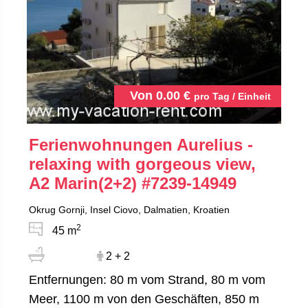
Von
0.00
€
pro Tag / Einheit
Ferienwohnungen Aurelius -
relaxing with gorgeous view,
A2 Marin(2+2)
#7239-14949
Okrug Gornji, Insel Ciovo, Dalmatien, Kroatien
2
45 m
2 + 2
Entfernungen: 80 m vom Strand, 80 m vom
Meer, 1100 m von den Geschäften, 850 m