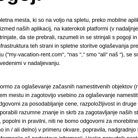
spletna mesta, ki so na voljo na spletu, preko mobilne apli
i izmed naših aplikacij, na katerokoli platformi (v nadaljnj
rinjate, da ste prebrali, razumeli in se strinjali s pogoji 
frastruktura teh strani in spletne storitve oglaševanja prek
u ("my-vacation-rent.com", "nas "," smo "ali" naš "), se 
vedenimi v nadaljevanju.
formo za oglaševanje začasnih namestitvenih objektov (n
nem mestu in zagotovijo vsebino za oglaševanje namestit
dgovorni za posodabljanje cene, razpoložljivost in druge
porabili razumne znanje in skrb za zagotavljanje naših st
 popolni in pravilni, niti ne bomo odgovorni za morebitne
o in / ali delno) v primeru okvare, popravila, nadgradnjo 