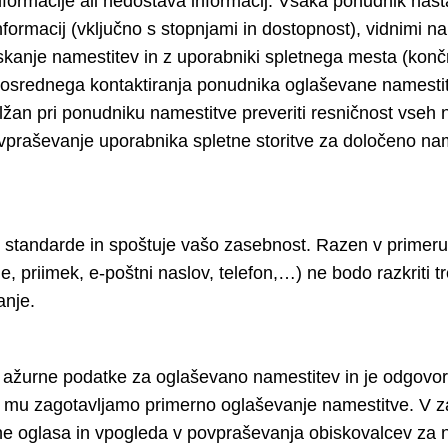
 informacije ali nedostava informacij. Vsaka ponudnik na
informacij (vključno s stopnjami in dostopnost), vidnimi n
 iskanje namestitev in z uporabniki spletnega mesta (kon
srednega kontaktiranja ponudnika oglaševane namestitv
lžan pri ponudniku namestitve preveriti resničnost vseh
vpraševanje uporabnika spletne storitve za določeno na
 standarde in spoštuje vašo zasebnost. Razen v primeru r
ime, priimek, e-poštni naslov, telefon,…) ne bodo razkrit
anje.
in ažurne podatke za oglaševano namestitev in je odgovo
m mu zagotavljamo primerno oglaševanje namestitve. V 
ne oglasa in vpogleda v povpraševanja obiskovalcev za 