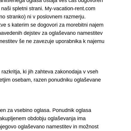
stanitvenega oglasa ostaja ves čas odgovoren
a naši spletni strani. My-vacation-rent.com
čno stranko) ni v poslovnem razmerju.
e s katerim se dogovori za morebitni najem
 navedenih dejstev za oglaševano namestitev
mestitev še ne zavezuje uporabnika k najemu
azkritja, ki jih zahteva zakonodaja v vseh
i tretjim osebam, razen ponudniku oglaševane
ren za vsebino oglasa. Ponudnik oglasa
zakupljenem obdobju oglaševanja ima
njegovo oglaševano namestitev in možnost