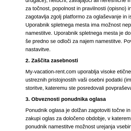
drugače), netočni, zavajajoči ali neresnične
za točnost, popolnost in pravilnosti (opisno) 
zagotavlja zgolj platformo za oglaševanje in
Uporabnik spletnega mesta ima možnost nepo
namestitve. Uporabnik spletnega mesta je do
še predno se odloči za najem namestitve. Po
nastavitve.
2. Zaščita zasebnosti
My-vacation-rent.com uporablja visoke etične
ustreznih pristojnostih vaši osebni podatki (
storitve, kateremu ste posredovali povprašev
3. Obveznosti ponudnika oglasa
Ponudnik oglasa je dolžan zagotoviti točne 
zakupi oglas za določeno obdobje, v katere
ponudnik namestitve možnost urejanja vsebi