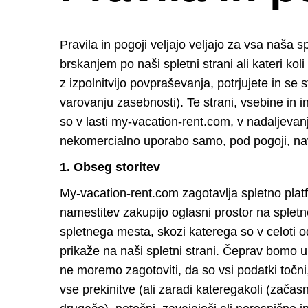
Pravila in pogoji veljajo veljajo za vsa naša 
brskanjem po naši spletni strani ali kateri kol
z izpolnitvijo povpraševanja, potrjujete in se st
varovanju zasebnosti). Te strani, vsebine in in
so v lasti my-vacation-rent.com, v nadaljevanj
nekomercialno uporabo samo, pod pogoji, na
1. Obseg storitev
My-vacation-rent.com zagotavlja spletno plat
namestitev zakupijo oglasni prostor na splet
spletnega mesta, skozi katerega so v celoti o
prikaže na naši spletni strani. Čeprav bomo u
ne moremo zagotoviti, da so vsi podatki točni,
vse prekinitve (ali zaradi kateregakoli (začasn