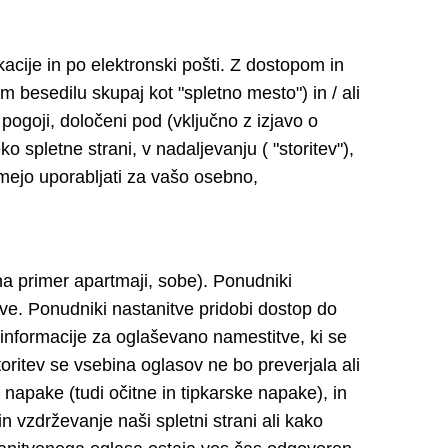
kacije in po elektronski pošti. Z dostopom in
em besedilu skupaj kot "spletno mesto") in / ali
in pogoji, določeni pod (vključno z izjavo o
o spletne strani, v nadaljevanju ( "storitev"),
smejo uporabljati za vašo osebno,
a primer apartmaji, sobe). Ponudniki
ve. Ponudniki nastanitve pridobi dostop do
 informacije za oglaševano namestitve, ki se
oritev se vsebina oglasov ne bo preverjala ali
 napake (tudi očitne in tipkarske napake), in
in vzdrževanje naši spletni strani ali kako