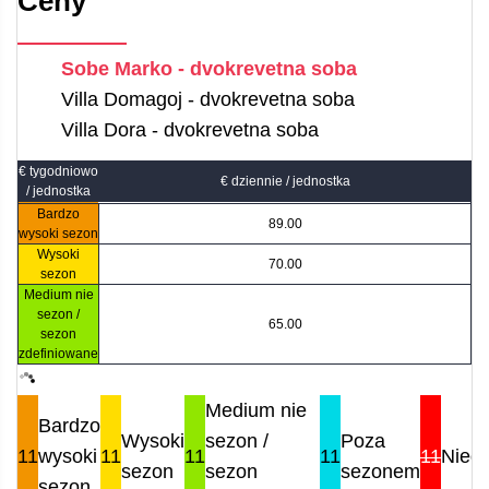
Ceny
Sobe Marko - dvokrevetna soba
Villa Domagoj - dvokrevetna soba
Villa Dora - dvokrevetna soba
€ tygodniowo
€ dziennie / jednostka
/ jednostka
Bardzo
89.00
wysoki sezon
Wysoki
70.00
sezon
Medium nie
sezon /
65.00
sezon
zdefiniowane
Medium nie
Bardzo
Wysoki
sezon /
Poza
11
wysoki
11
11
11
11
Nied
sezon
sezon
sezonem
sezon