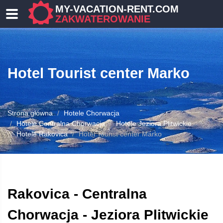
MY-VACATION-RENT.COM
ZAKWATEROWANIE
Hotel Tourist center Marko
Strona główna
Hotele Chorwacja
Hotele Centralna Chorwacja
Hotele Jeziora Plitwickie
Hotele Rakovica
Hotel Tourist center Marko
OWANIE
Rakovica - Centralna
Chorwacja - Jeziora Plitwickie