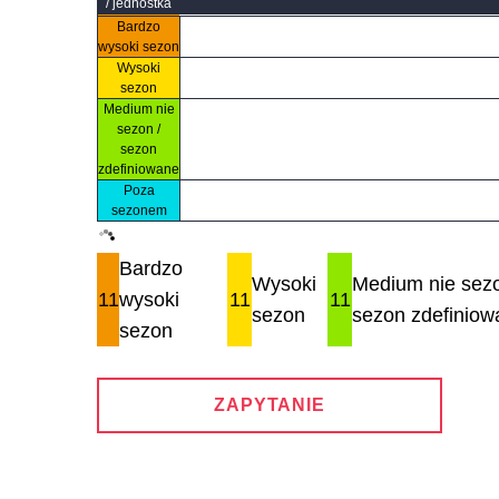
/ jednostka
Bardzo
wysoki sezon
Wysoki
sezon
Medium nie
sezon /
sezon
zdefiniowane
Poza
sezonem
Bardzo
Wysoki
Medium nie sezo
11
wysoki
11
11
sezon
sezon zdefiniow
sezon
ZAPYTANIE