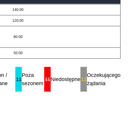
140.00
120.00
80.00
50.00
n /
Poza
Oczekującego
11
11
Niedostępne
11
ane
sezonem
żądania