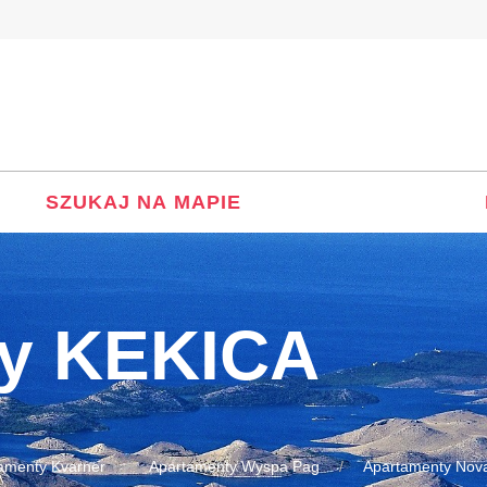
SZUKAJ NA MAPIE
ty KEKICA
amenty Kvarner
Apartamenty Wyspa Pag
Apartamenty Nova