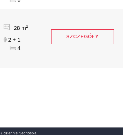
6
2
28 m
SZCZEGÓŁY
2 + 1
4
€ dziennie / jednostka