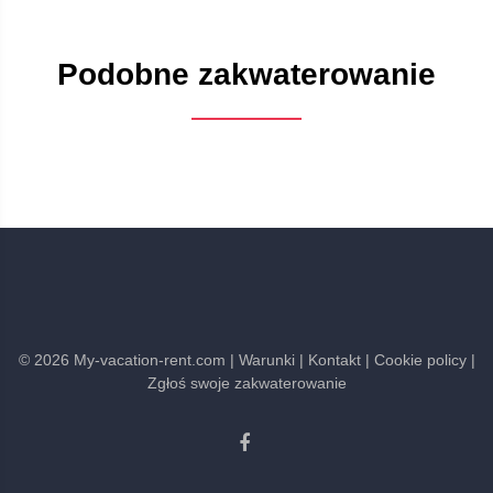
Podobne zakwaterowanie
©
2026
My-vacation-rent.com
| Warunki
| Kontakt
| Cookie policy
|
Zgłoś swoje zakwaterowanie