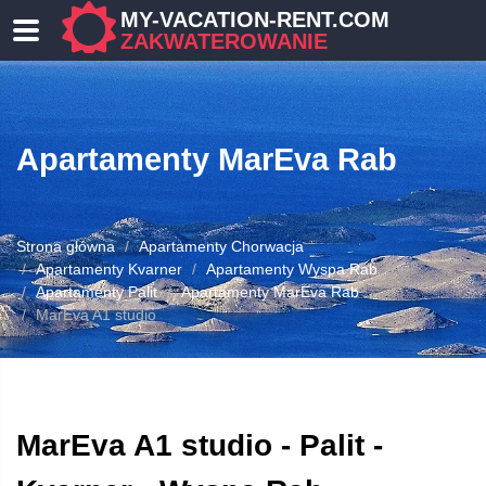
MY-VACATION-RENT.COM
ZAKWATEROWANIE
Apartamenty MarEva Rab
Strona główna
Apartamenty Chorwacja
Apartamenty Kvarner
Apartamenty Wyspa Rab
Apartamenty Palit
Apartamenty MarEva Rab
OWANIE
MarEva A1 studio
MarEva A1 studio - Palit -