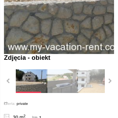
Zdjęcia - obiekt
Oferta:
private
2
30 m
1