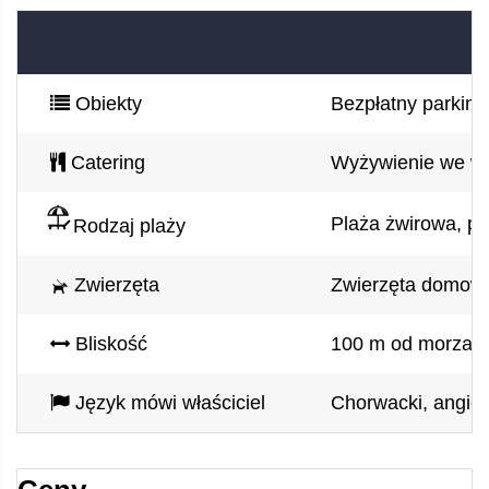
Obiekty
Bezpłatny parking 
Catering
Wyżywienie we wł
Plaża żwirowa, pla
Rodzaj plaży
Zwierzęta
Zwierzęta domow
Bliskość
100 m od morza, 2
Język mówi właściciel
Chorwacki, angiel