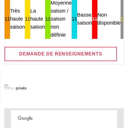
Moyenne
Très
La
saison /
Basse
Non
11
haute
11
haute
11
saison
11
11
11
saison
disponible
saison
saison
non
définie
DEMANDE DE RENSEIGNEMENTS
Offre:
privés