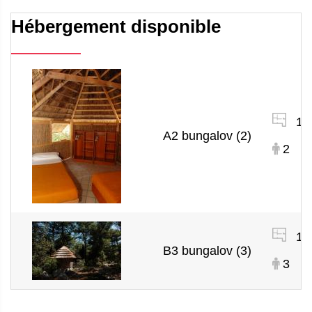
Hébergement disponible
10
A2 bungalov (2)
2
17
B3 bungalov (3)
3