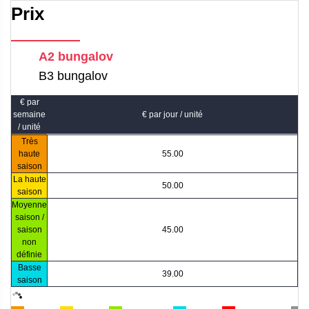
Prix
A2 bungalov
B3 bungalov
€ par
semaine
€ par jour / unité
/ unité
Très
haute
55.00
saison
La haute
50.00
saison
Moyenne
saison /
saison
45.00
non
définie
Basse
39.00
saison