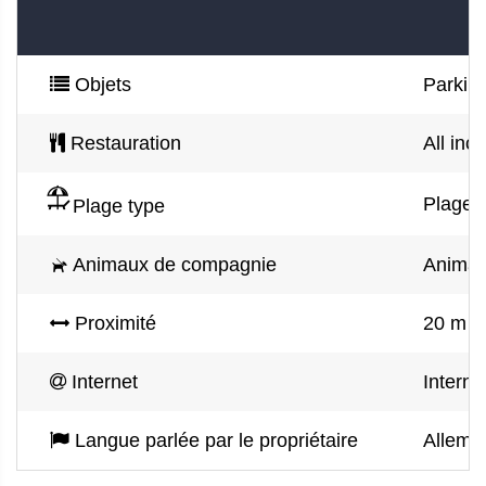
Objets
Parking
Restauration
All inc
Plage d
Plage type
Animaux de compagnie
Animau
Proximité
20 m d
Internet
Interne
Langue parlée par le propriétaire
Alleman