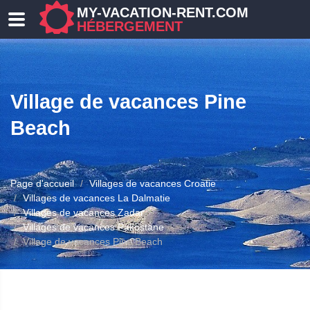
MY-VACATION-RENT.COM
HÉBERGEMENT
Village de vacances Pine
Beach
Page d'accueil
Villages de vacances Croatie
ERGEMENT
Villages de vacances La Dalmatie
Villages de vacances Zadar
Villages de vacances Pakostane
Village de vacances Pine Beach