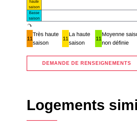
haute
saison
Basse
saison
Très haute
La haute
Moyenne saiso
11
11
11
saison
saison
non définie
DEMANDE DE RENSEIGNEMENTS
Logements simi