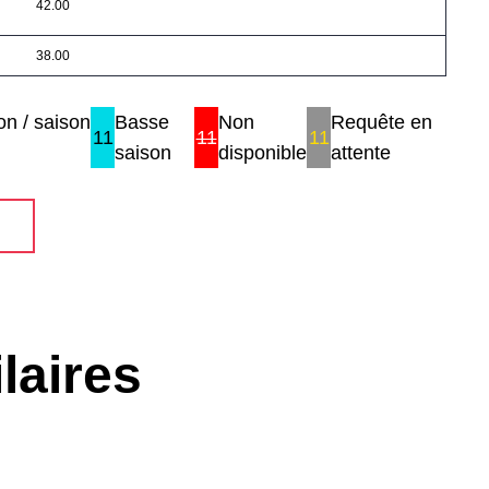
42.00
38.00
n / saison
Basse
Non
Requête en
11
11
11
saison
disponible
attente
laires