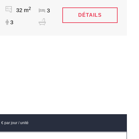
2
32 m
3
DÉTAILS
3
€ par jour / unité