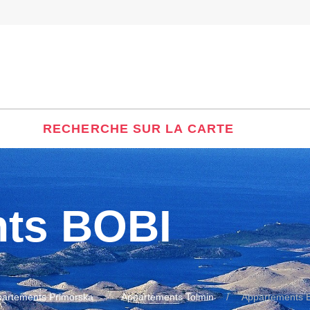
RECHERCHE SUR LA CARTE
ts BOBI
artements Primorska
Appartements Tolmin
Appartements 