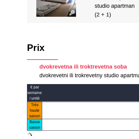
studio apartman
(2 + 1)
Prix
dvokrevetna ili troktrevetna soba
dvokrevetni ili trokrevetny studio apart
€ par
semaine
/ unité
Très
haute
saison
Basse
saison