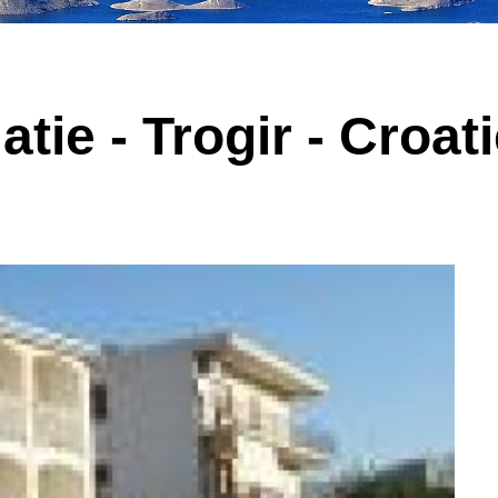
atie - Trogir - Croat