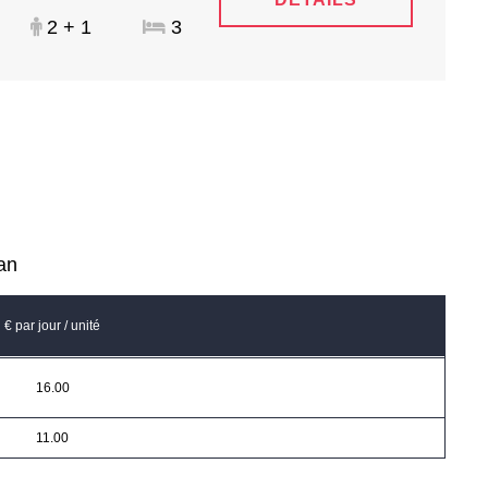
2 + 1
3
man
€ par jour / unité
16.00
11.00