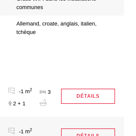
communes
Allemand, croate, anglais, italien,
tchèque
2
-1 m
3
DÉTAILS
2 + 1
2
-1 m
DÉTAILS