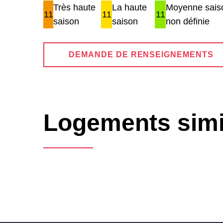
Très haute
La haute
Moyenne saiso
11
11
11
saison
saison
non définie
DEMANDE DE RENSEIGNEMENTS
Logements simi