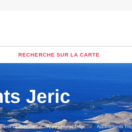
RECHERCHE SUR LA CARTE
ts Jeric
ments La Dalmatie
Appartements Trogir
Appartements Trog