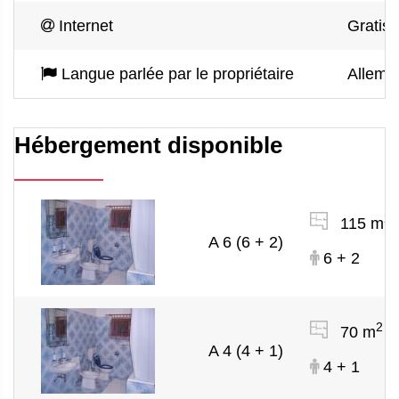
Internet
Gratis 
Langue parlée par le propriétaire
Alleman
Hébergement disponible
2
115 m
A 6 (6 + 2)
6 + 2
2
70 m
A 4 (4 + 1)
4 + 1