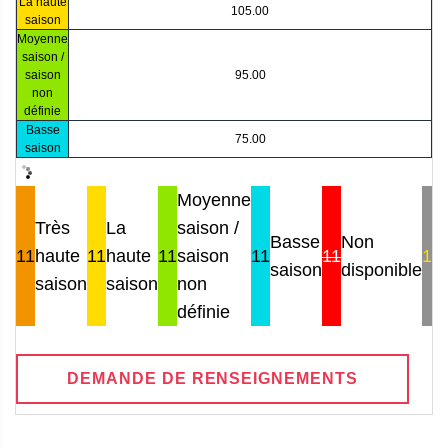
La haute
105.00
saison
Moyenne
saison /
saison
95.00
non
définie
Basse
75.00
saison
Moyenne
Très
La
saison /
Basse
Non
11
haute
11
haute
11
saison
11
11
11
saison
disponible
saison
saison
non
définie
DEMANDE DE RENSEIGNEMENTS