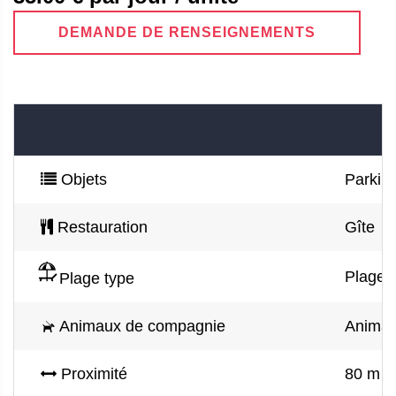
DEMANDE DE RENSEIGNEMENTS
Objets
Parking
Restauration
Gîte
Plage d
Plage type
Animaux de compagnie
Animau
Proximité
80 m de