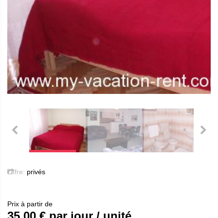
Offre:
privés
Prix ​​à partir de
35.00
€ par jour / unité