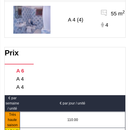
2
55 m
A 4 (4)
4
Prix
A 6
A 4
A 4
€ par
semaine
€ par jour / unité
/ unité
Très
haute
110.00
saison