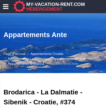
MY-VACATION-RENT.COM
HÉBERGEMENT
Appartements Ante
Page d'accueil
Appartements Croatie
Appartements La Dalmatie
Appartements Sibenik
Appartements Brodarica
Appartements Ante
ERGEMENT
Brodarica - La Dalmatie -
Sibenik - Croatie, #374