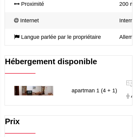
Proximité
200 m d
Internet
Interne
Langue parlée par le propriétaire
Alleman
Hébergement disponible
apartman 1 (4 + 1)
4 
Prix