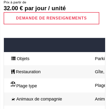
Prix ​​à partir de
32.00
€ par jour / unité
DEMANDE DE RENSEIGNEMENTS
Objets
Parking
Restauration
Gîte, 
Plage d
Plage type
Animaux de compagnie
Animau