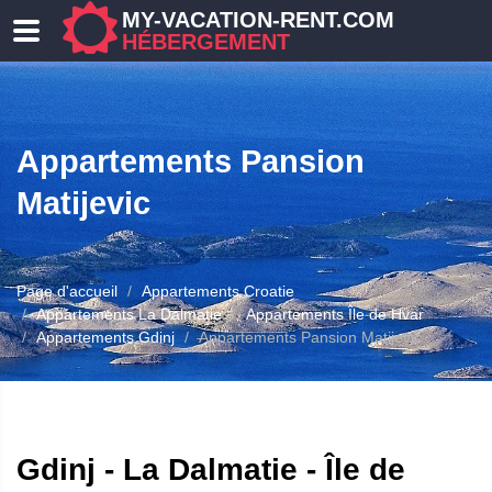
MY-VACATION-RENT.COM
HÉBERGEMENT
Appartements Pansion
Matijevic
Page d'accueil
Appartements Croatie
ERGEMENT
Appartements La Dalmatie
Appartements Île de Hvar
Appartements Gdinj
Appartements Pansion Matijevic
Gdinj - La Dalmatie - Île de