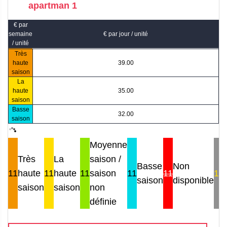
apartman 1
€ par
semaine
€ par jour / unité
/ unité
Très
haute
39.00
saison
La
haute
35.00
saison
Basse
32.00
saison
Moyenne
Très
La
saison /
Basse
Non
11
haute
11
haute
11
saison
11
11
11
saison
disponible
saison
saison
non
définie