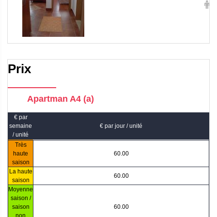
4
Prix
Apartman A4 (a)
€ par
semaine
€ par jour / unité
/ unité
Très
haute
60.00
saison
La haute
60.00
saison
Moyenne
saison /
saison
60.00
non