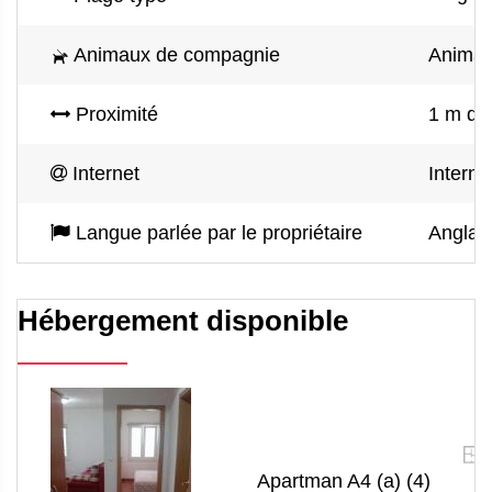
Animaux de compagnie
Animau
Proximité
1 m des
Internet
Interne
Langue parlée par le propriétaire
Anglai
Hébergement disponible
Apartman A4 (a) (4)