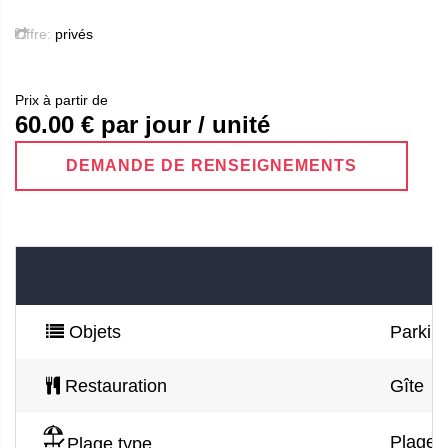
Offre:
privés
Prix ​​à partir de
60.00
€ par jour / unité
DEMANDE DE RENSEIGNEMENTS
Objets
Parking
Restauration
Gîte
Plage d
Plage type