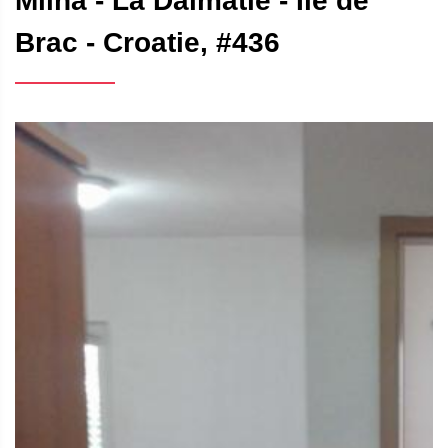
Milna - La Dalmatie - Île de
Brac - Croatie, #436