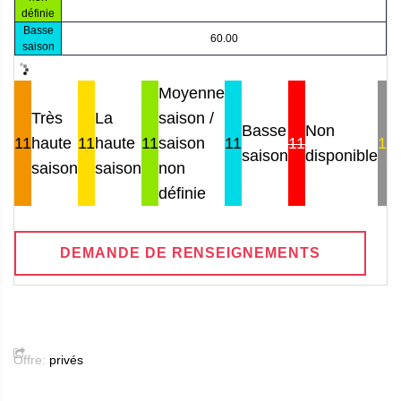
définie
Basse
60.00
saison
Moyenne
Très
La
saison /
Basse
Non
11
haute
11
haute
11
saison
11
11
11
saison
disponible
saison
saison
non
définie
DEMANDE DE RENSEIGNEMENTS
Offre:
privés