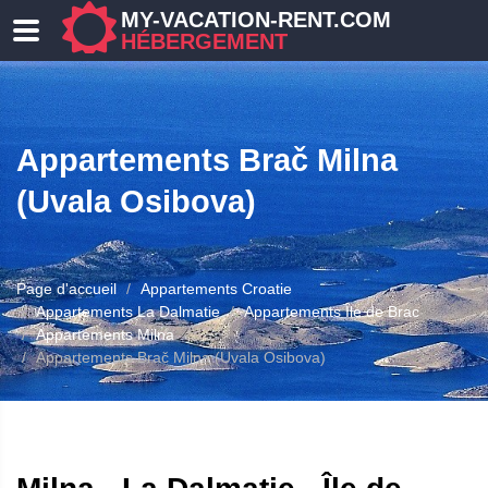
MY-VACATION-RENT.COM
HÉBERGEMENT
Appartements Brač Milna
(Uvala Osibova)
Page d'accueil
Appartements Croatie
ERGEMENT
Appartements La Dalmatie
Appartements Île de Brac
Appartements Milna
Appartements Brač Milna (Uvala Osibova)