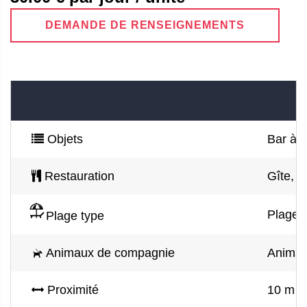
DEMANDE DE RENSEIGNEMENTS
Objets
Bar à v
Restauration
Gîte, p
Plage d
Plage type
Animaux de compagnie
Animau
Proximité
10 m d