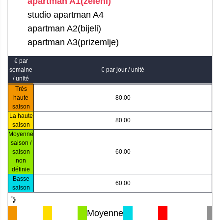
apartman A1(zeleni)
studio apartman A4
apartman A2(bijeli)
apartman A3(prizemlje)
€ par
semaine
€ par jour / unité
/ unité
Très
haute
80.00
saison
La haute
80.00
saison
Moyenne
saison /
saison
60.00
non
définie
Basse
60.00
saison
Moyenne