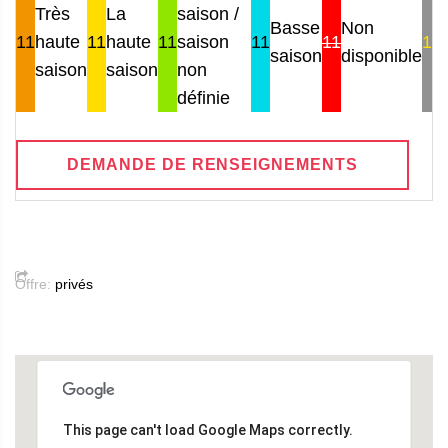
Très
La
saison /
Basse
Non
11
haute
11
haute
11
saison
11
11
11
saison
disponible
saison
saison
non
définie
DEMANDE DE RENSEIGNEMENTS
Offre:
privés
This page can't load Google Maps correctly.