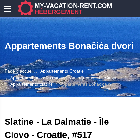
MY-VACATION-RENT.COM
HÉBERGEMENT
Appartements Bonačića dvori
Page d'accueil
Appartements Croatie
Appartements La Dalmatie
Appartements Île Ciovo
Appartements Slatine
Appartements Bonačića dvori
ERGEMENT
Slatine - La Dalmatie - Île
Ciovo - Croatie, #517