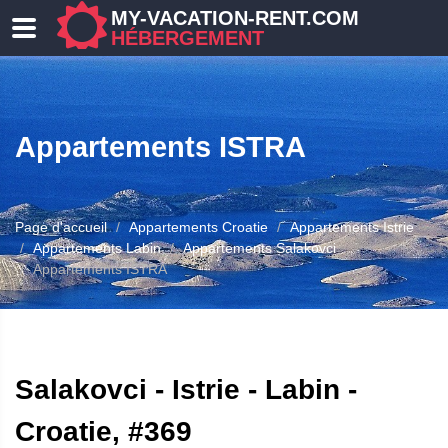
MY-VACATION-RENT.COM
HÉBERGEMENT
Appartements ISTRA
Page d'accueil
Appartements Croatie
Appartements Istrie
Appartements Labin
Appartements Salakovci
Appartements ISTRA
ERGEMENT
Salakovci - Istrie - Labin -
Croatie, #369