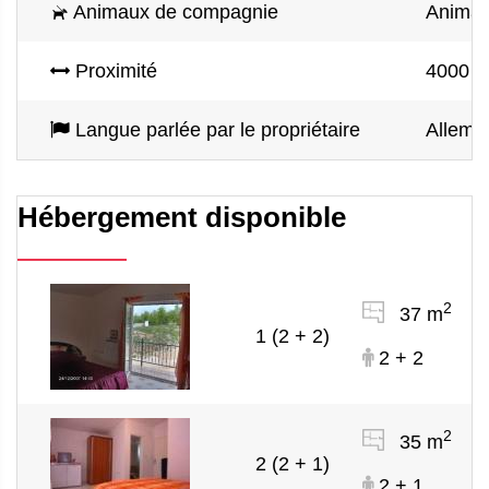
Animaux de compagnie
Animau
Proximité
4000 m 
Langue parlée par le propriétaire
Alleman
Hébergement disponible
2
37 m
1 (2 + 2)
2 + 2
2
35 m
2 (2 + 1)
2 + 1