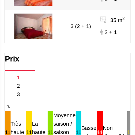
2
35 m
3 (2 + 1)
2 + 1
Prix
1
2
3
Moyenne
Très
La
saison /
Basse
Non
11
haute
11
haute
11
saison
11
11
11