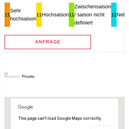
Zwischensaison
Sehr
11
11
Hochsaison
11
/ saison nicht
11
Nebe
hochsaison
definiert
ANFRAGE
Angebot:
Private
This page can't load Google Maps correctly.