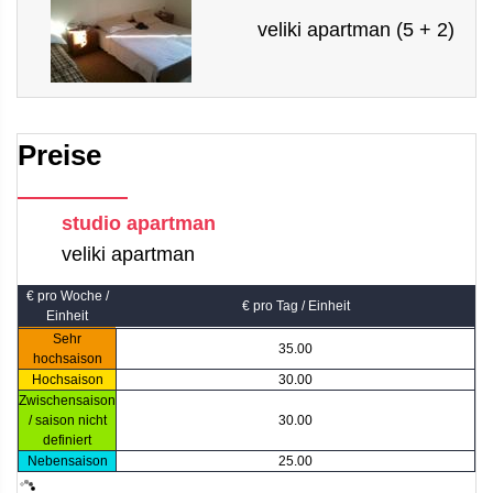
veliki apartman (5 + 2)
Preise
studio apartman
veliki apartman
€ pro Woche /
€ pro Tag / Einheit
Einheit
Sehr
35.00
hochsaison
Hochsaison
30.00
Zwischensaison
/ saison nicht
30.00
definiert
Nebensaison
25.00