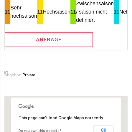
Zwischensaison
Sehr
11
11
Hochsaison
11
/ saison nicht
11
Nebe
hochsaison
definiert
ANFRAGE
Angebot:
Private
This page can't load Google Maps correctly.
OK
Do you own this website?