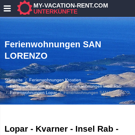
MY-VACATION-RENT.COM
UNTERKÜNFTE
Ferienwohnungen SAN
LORENZO
Startseite
Ferienwohnungen Kroatien
 UNTERKUNFT
Ferienwohnungen Kvarner
Ferienwohnungen Insel Rab
Ferienwohnungen Lopar
Ferienwohnungen SAN LORENZO
Lopar - Kvarner - Insel Rab -