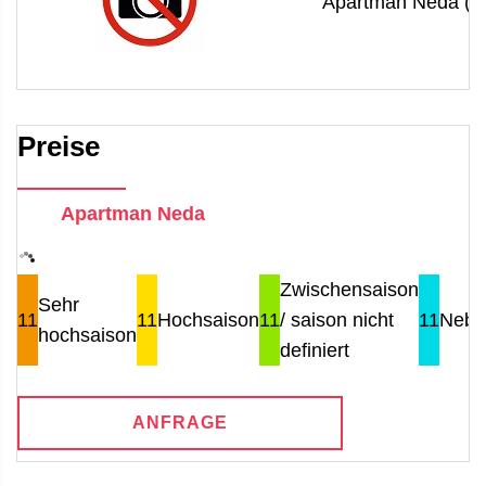
Apartman Neda (4
Preise
Apartman Neda
Zwischensaison
Sehr
11
11
Hochsaison
11
/ saison nicht
11
Nebe
hochsaison
definiert
ANFRAGE