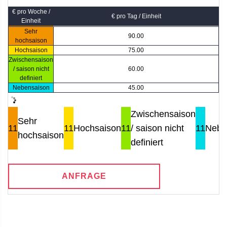
€ pro Woche /
€ pro Tag / Einheit
Einheit
Sehr
90.00
hochsaison
Hochsaison
75.00
Zwischensaison
/ saison nicht
60.00
definiert
Nebensaison
45.00
Zwischensaison
Sehr
11
11
Hochsaison
11
/ saison nicht
11
Nebe
hochsaison
definiert
ANFRAGE