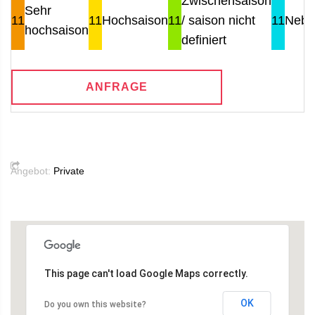
Zwischensaison
Sehr
11
11
Hochsaison
11
/ saison nicht
11
Nebe
hochsaison
definiert
ANFRAGE
Angebot:
Private
This page can't load Google Maps correctly.
OK
Do you own this website?