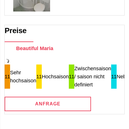
Preise
Beautiful Maria
Zwischensaison
Sehr
11
11
Hochsaison
11
/ saison nicht
11
Nebe
hochsaison
definiert
ANFRAGE