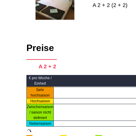
A 2 + 2 (2 + 2)
Preise
A 2 + 2
€ pro Woche /
Einheit
Sehr
hochsaison
Hochsaison
Zwischensaison
/ saison nicht
definiert
Nebensaison