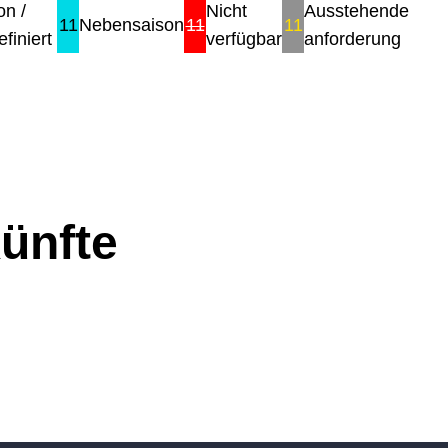
on /
Nicht
Ausstehende
11
Nebensaison
11
11
finiert
verfügbar
anforderung
ünfte