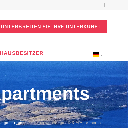
UNTERBREITEN SIE IHRE UNTERKUNFT
HAUSBESITZER
partments
ngen Trogir
Ferienwohnungen D & M Apartments