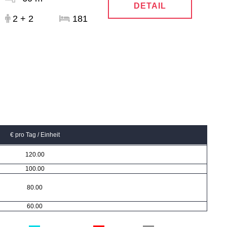
DETAIL
2 + 2
181
€ pro Tag / Einheit
120.00
100.00
80.00
60.00