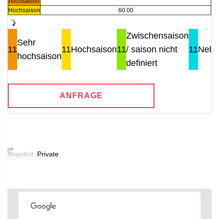
hochsaison
Hochsaison
60.00
Zwischensaison
Sehr
11
11
Hochsaison
11
/ saison nicht
11
Nebe
hochsaison
definiert
ANFRAGE
Angebot:
Private