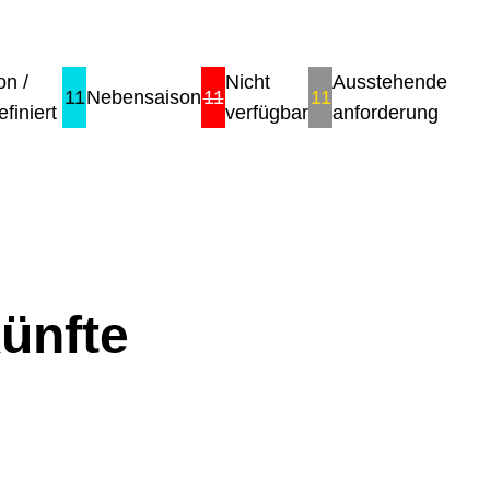
on /
Nicht
Ausstehende
11
Nebensaison
11
11
finiert
verfügbar
anforderung
ünfte