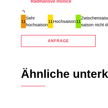
Radmanove mlinice
Sehr
Zwischensais
11
11
Hochsaison
11
hochsaison
saison nicht de
ANFRAGE
Ähnliche unterk