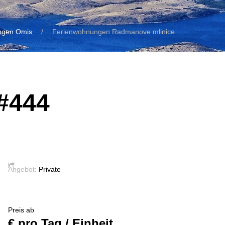
ngen Omis
Ferienwohnungen Radmanove mlinice
 #444
Angebot:
Private
Preis ab
€ pro Tag / Einheit