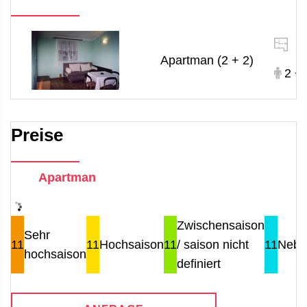
4
Apartman (2 + 2)
2 + 
Preise
Apartman
Zwischensaison
Sehr
11
11
Hochsaison
11
/ saison nicht
11
Nebe
hochsaison
definiert