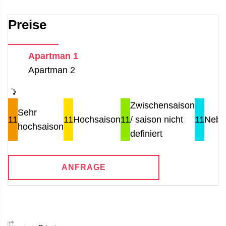
Preise
Apartman 1
Apartman 2
Zwischensaison
Sehr
11
11
Hochsaison
11
/ saison nicht
11
Nebe
hochsaison
definiert
ANFRAGE