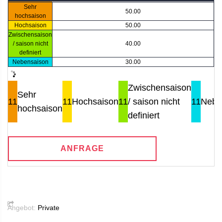
Sehr
50.00
hochsaison
Hochsaison
50.00
Zwischensaison
/ saison nicht
40.00
definiert
Nebensaison
30.00
Zwischensaison
Sehr
11
11
Hochsaison
11
/ saison nicht
11
Nebe
hochsaison
definiert
ANFRAGE
Angebot:
Private