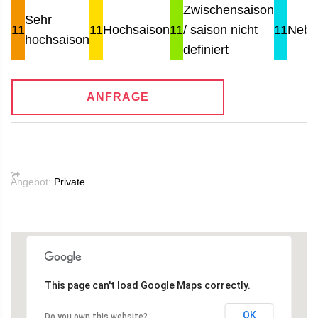
Zwischensaison
Sehr
11
11
Hochsaison
11
/ saison nicht
11
Nebe
hochsaison
definiert
ANFRAGE
Angebot:
Private
This page can't load Google Maps correctly.
OK
Do you own this website?