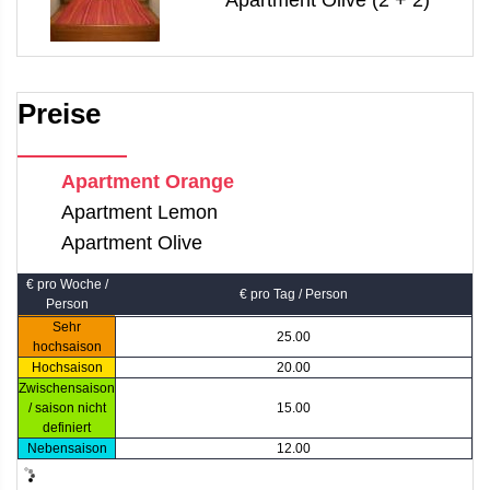
Preise
Apartment Orange
Apartment Lemon
Apartment Olive
€ pro Woche /
€ pro Tag / Person
Person
Sehr
25.00
hochsaison
Hochsaison
20.00
Zwischensaison
/ saison nicht
15.00
definiert
Nebensaison
12.00