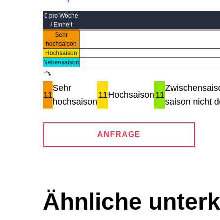
€ pro Woche
/ Einheit
Sehr
hochsaison
Hochsaison
Nebensaison
Sehr
Zwischensais
11
11
Hochsaison
11
hochsaison
saison nicht de
ANFRAGE
Ähnliche unterk