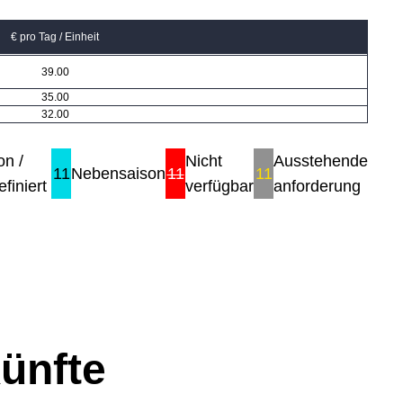
€ pro Tag / Einheit
39.00
35.00
32.00
on /
Nicht
Ausstehende
11
Nebensaison
11
11
finiert
verfügbar
anforderung
ünfte