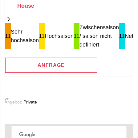
House
Zwischensaison
Sehr
11
11
Hochsaison
11
/ saison nicht
11
Nebe
hochsaison
definiert
ANFRAGE
Angebot:
Private