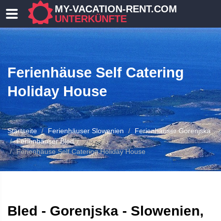
MY-VACATION-RENT.COM
UNTERKÜNFTE
Ferienhäuse Self Catering
Holiday House
Startseite
Ferienhäuser Slowenien
Ferienhäuser Gorenjska
 UNTERKUNFT
Ferienhäuser Bled
Ferienhäuse Self Catering Holiday House
Bled - Gorenjska - Slowenien,