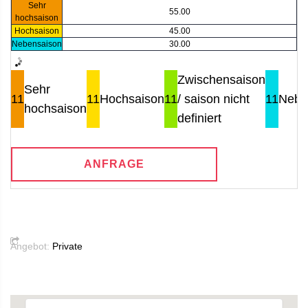
Sehr
55.00
hochsaison
Hochsaison
45.00
Nebensaison
30.00
Zwischensaison
Sehr
11
11
Hochsaison
11
/ saison nicht
11
Nebe
hochsaison
definiert
ANFRAGE
Angebot:
Private