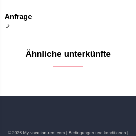
Anfrage
Ähnliche unterkünfte
©
2026
My-vacation-rent.com
| Bedingungen und konditionen
|