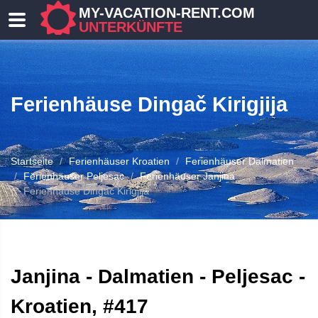
MY-VACATION-RENT.COM
UNTERKÜNFTE
Ferienhäuse Dingač Kirigjija
Startseite
Ferienhäuser Kroatien
Ferienhäuser Dalmatien
Ferienhäuser Peljesac
Ferienhäuser Janjina
Ferienhäuse Dingač Kirigjija
 UNTERKUNFT
Janjina - Dalmatien - Peljesac -
Kroatien, #417