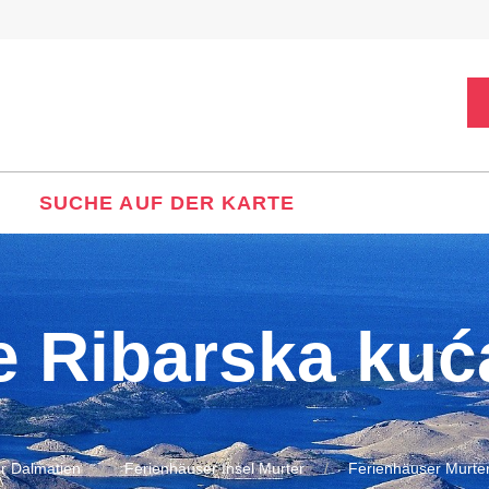
SUCHE AUF DER KARTE
e Ribarska ku
r Dalmatien
Ferienhäuser Insel Murter
Ferienhäuser Murte