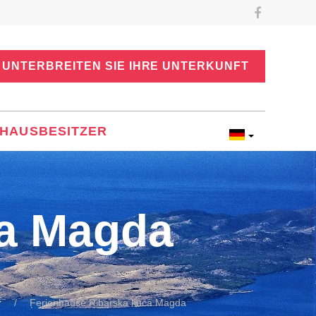
UNTERBREITEN SIE IHRE UNTERKUNFT
HAUSBESITZER
ća Magda
r
Ferienhäuse Ribarska kuća Magda