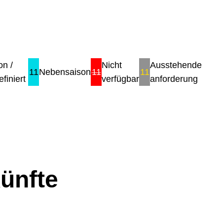
on /
Nicht
Ausstehende
11
Nebensaison
11
11
finiert
verfügbar
anforderung
ünfte