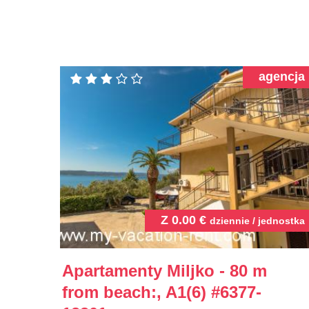
agencja
Z
0.00
€
dziennie / jednostka
Apartamenty Miljko - 80 m
from beach:, A1(6)
#6377-