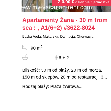
Z
0.00
€
dziennie / jednostka
Apartamenty Žana - 30 m from
sea : , A1(6+2)
#3622-8024
Baska Voda, Makarska, Dalmacja, Chorwacja
2
90 m
6 + 2
Bliskość: 30 m od plaży, 20 m od morza,
150 m od sklepów, 20 m od restauracji, 3...
Rodzaj plaży: Plaża żwirowa...