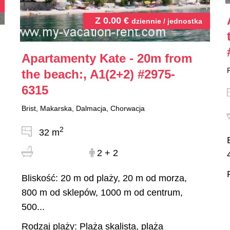
Z
0.00
€
dziennie / jednostka
Apartamenty Kate - 20m from
the beach:, A1(2+2)
#2975-
6315
Brist, Makarska, Dalmacja, Chorwacja
2
32 m
2 + 2
Bliskość: 20 m od plaży, 20 m od morza,
800 m od sklepów, 1000 m od centrum,
500...
Rodzaj plaży: Plaża skalista, plaża