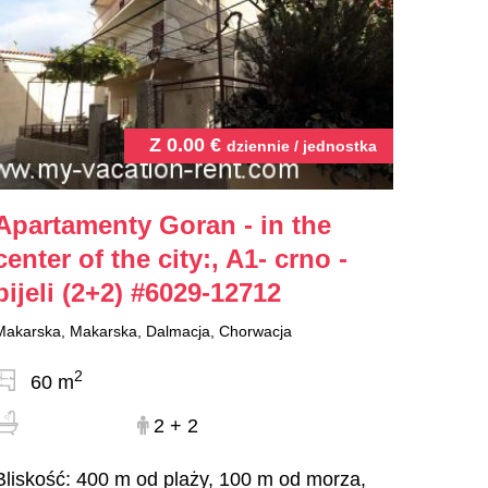
Z
0.00
€
dziennie / jednostka
Apartamenty Goran - in the
center of the city:, A1- crno -
bijeli (2+2)
#6029-12712
Makarska, Makarska, Dalmacja, Chorwacja
2
60 m
2 + 2
Bliskość: 400 m od plaży, 100 m od morza,