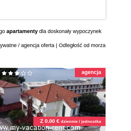
ego
apartamenty
dla doskonały wypoczynek
ywatne / agencja oferta
|
Odległość od morza
agencja
Z
0.00
€
dziennie / jednostka