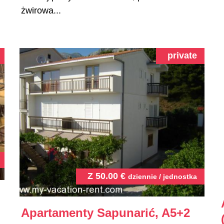
żwirowa...
private
Z
50.00
€
dziennie / jednostka
Apartamenty Sapunarić, A5+2