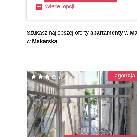
Więcej opcji
Szukasz najlepszej oferty
apartamenty
w
Ma
w
Makarska
.
agencja