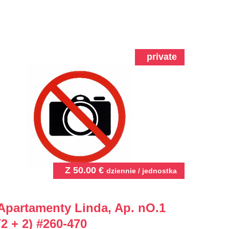
private
Z
50.00
€
dziennie / jednostka
Apartamenty Linda, Ap. nO.1
(2 + 2)
#260-470