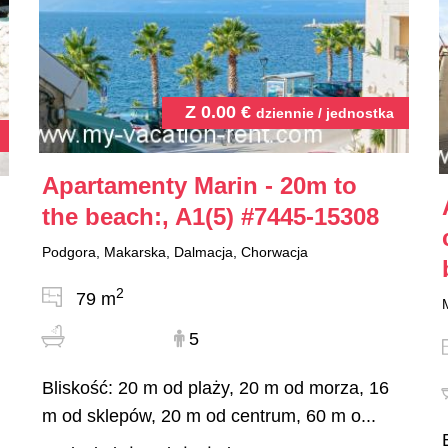
Z
0.00
€
dziennie / jednostka
Apartamenty Marin - 20m to
the beach:, A1(5)
#7445-15308
Podgora, Makarska, Dalmacja, Chorwacja
2
79 m
5
Bliskość: 20 m od plaży, 20 m od morza, 16
m od sklepów, 20 m od centrum, 60 m o...