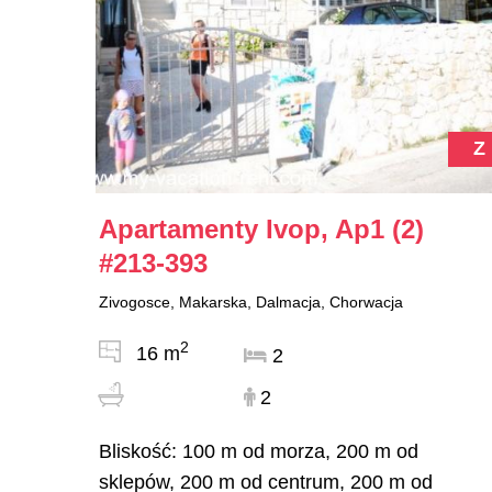
Z
Apartamenty Ivop, Ap1 (2)
#213-393
Zivogosce, Makarska, Dalmacja, Chorwacja
2
16 m
2
2
Bliskość: 100 m od morza, 200 m od
sklepów, 200 m od centrum, 200 m od