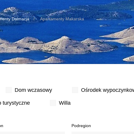
menty Dalmacja
Apartamenty Makarska
Dom wczasowy
Ośrodek wypoczynko
 turystyczne
Willa
on
Podregion