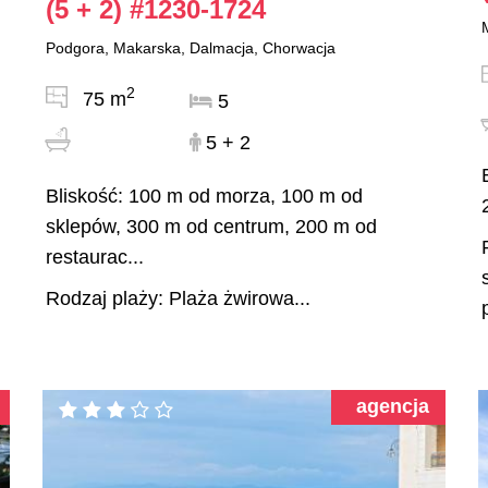
(5 + 2)
#1230-1724
Podgora, Makarska, Dalmacja, Chorwacja
2
75 m
5
5 + 2
Bliskość: 100 m od morza, 100 m od
sklepów, 300 m od centrum, 200 m od
restaurac...
Rodzaj plaży: Plaża żwirowa...
agencja