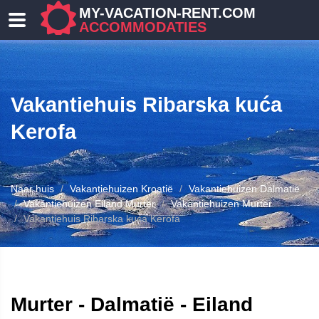
MY-VACATION-RENT.COM
ACCOMMODATIES
Vakantiehuis Ribarska kuća
Kerofa
Naar huis
Vakantiehuizen Kroatië
Vakantiehuizen Dalmatië
ENEN
Vakantiehuizen Eiland Murter
Vakantiehuizen Murter
Vakantiehuis Ribarska kuća Kerofa
Murter - Dalmatië - Eiland