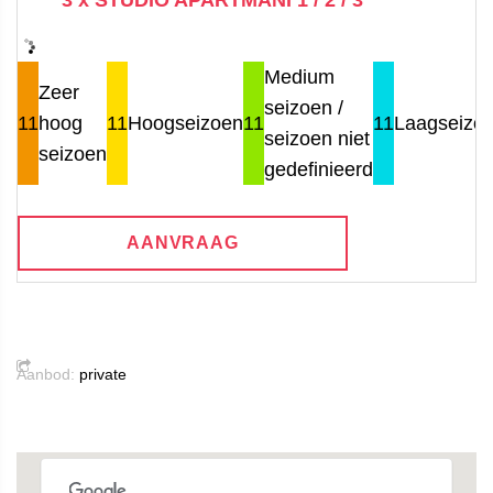
Medium
Zeer
seizoen /
11
hoog
11
Hoogseizoen
11
11
Laagseizo
seizoen niet
seizoen
gedefinieerd
AANVRAAG
Aanbod:
private