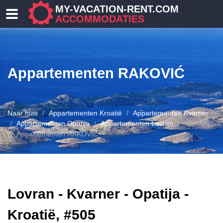
MY-VACATION-RENT.COM
ACCOMMODATIES
Appartementen RAKOVIĆ
Naar huis
Appartementen Kroatië
Appartementen Kvarner
Appartementen Opatija
Appartementen Lovran
Appartementen RAKOVIĆ
ENEN
Lovran - Kvarner - Opatija -
Kroatië, #505