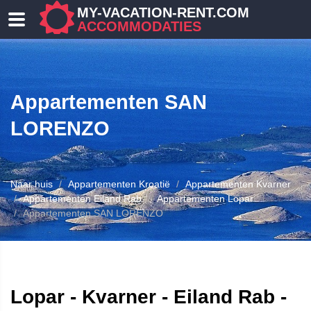
MY-VACATION-RENT.COM
ACCOMMODATIES
Appartementen SAN
LORENZO
Naar huis
Appartementen Kroatië
Appartementen Kvarner
ENEN
Appartementen Eiland Rab
Appartementen Lopar
Appartementen SAN LORENZO
Lopar - Kvarner - Eiland Rab -