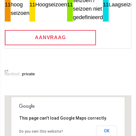
seizoen /
11
hoog
11
Hoogseizoen
11
11
Laagseizo
seizoen niet
seizoen
gedefinieerd
AANVRAAG
Aanbod:
private
This page can't load Google Maps correctly.
OK
Do you own this website?