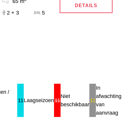
65 m
DETAILS
2 + 3
5
In
en /
Niet
afwachting
11
Laagseizoen
11
11
beschikbaar
van
aanvraag