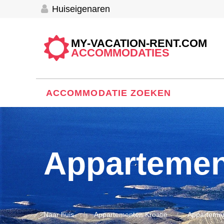
Huiseigenaren
MY-VACATION-RENT.COM
ACCOMMODATIES
ACCOMMODATIE ZOEKEN
Appartemen
Naar huis
Appartementen Kroatië
Appartemen