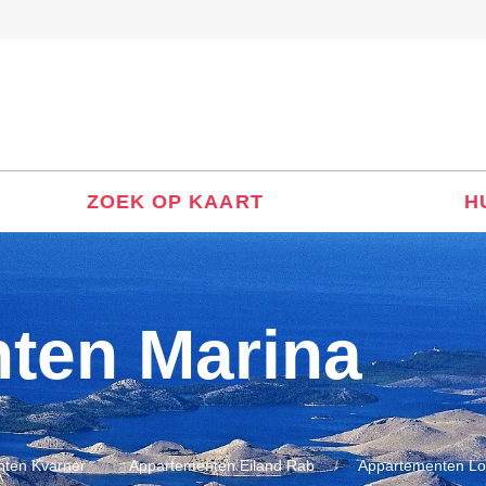
ZOEK OP KAART
H
ten Marina
ten Kvarner
Appartementen Eiland Rab
Appartementen Lo