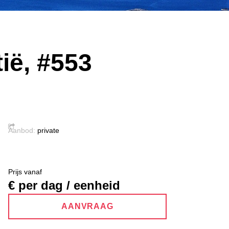
tië, #553
Aanbod:
private
Prijs vanaf
€ per dag / eenheid
AANVRAAG