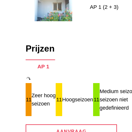
AP 1 (2 + 3)
Prijzen
AP 1
Medium seizo
Zeer hoog
11
11
Hoogseizoen
11
seizoen niet
seizoen
gedefinieerd
AANVRAAG