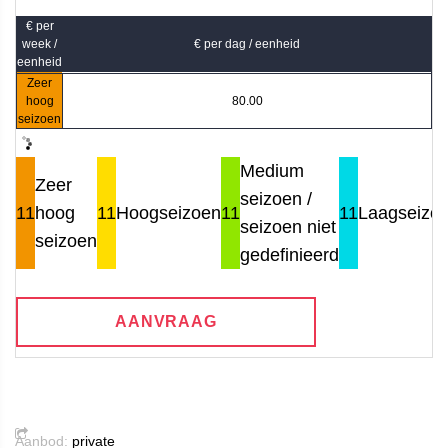
€ per
week /
€ per dag / eenheid
eenheid
Zeer
hoog
80.00
seizoen
Medium
Zeer
seizoen /
11
hoog
11
Hoogseizoen
11
11
Laagseizo
seizoen niet
seizoen
gedefinieerd
AANVRAAG
Aanbod:
private