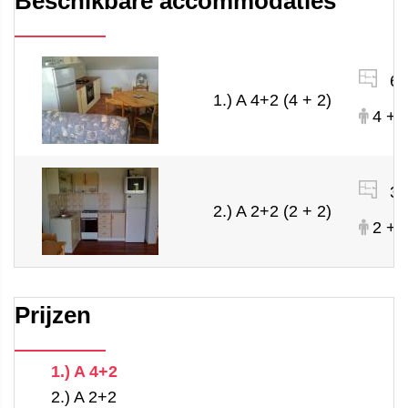
Beschikbare accommodaties
60
1.) A 4+2 (4 + 2)
4 + 
35
2.) A 2+2 (2 + 2)
2 + 
Prijzen
1.) A 4+2
2.) A 2+2