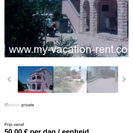
Aanbod:
private
Prijs vanaf
50.00
€ per dag / eenheid