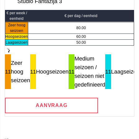
Studio Fantazija 3
€ per week /
€ per dag / eenheid
eenheid
Zeer hoog
80.00
seizoen
Hoogseizoen
60.00
Laagseizoen
50.00
Medium
Zeer
seizoen /
11
hoog
11
Hoogseizoen
11
11
Laagseizo
seizoen niet
seizoen
gedefinieerd
AANVRAAG