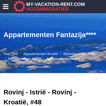
MY-VACATION-RENT.COM
ACCOMMODATIES
Appartementen Fantazija****
Naar huis
Appartementen Kroatië
Appartementen Istrië
Appartementen Rovinj
Appartementen Rovinj
Appartementen Fantazija****
ENEN
Rovinj - Istrië - Rovinj -
Kroatië, #48