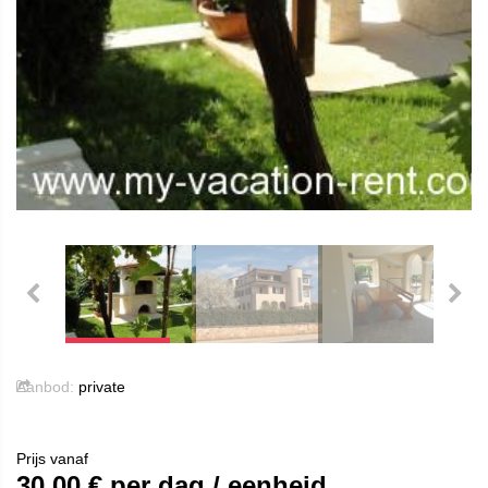
Aanbod:
private
Prijs vanaf
30.00
€ per dag / eenheid