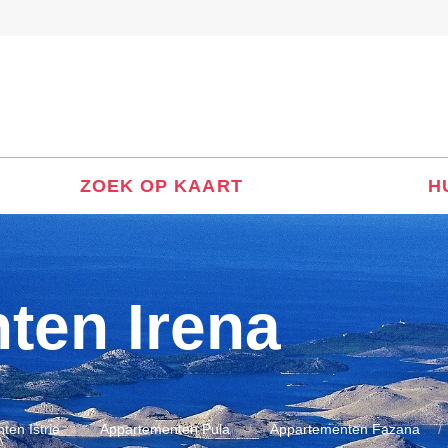
ZOEK OP KAART
H
ten Irena
ten Istrië
Appartementen Pula
Appartementen Fazana