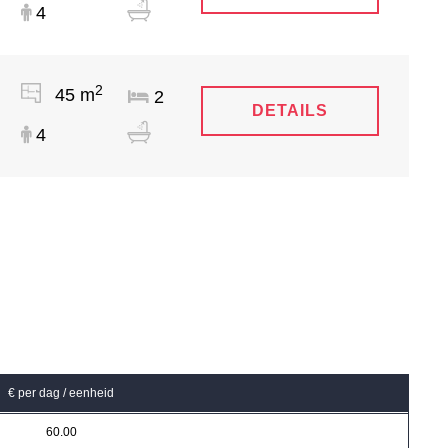
4
2
45 m
2
DETAILS
4
€ per dag / eenheid
60.00