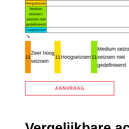
Hoogseizoen
Medium
seizoen /
seizoen niet
gedefinieerd
Laagseizoen
Medium seizo
Zeer hoog
11
11
Hoogseizoen
11
seizoen niet
seizoen
gedefinieerd
AANVRAAG
Vergelijkbare 