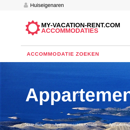
Huiseigenaren
MY-VACATION-RENT.COM
ACCOMMODATIES
ACCOMMODATIE ZOEKEN
Appartemen
Naar huis
Appartementen Kroatië
Appartemen