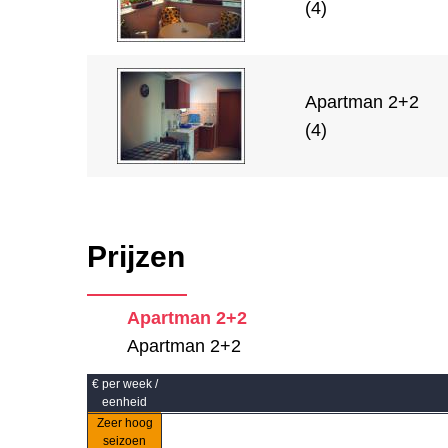
(4)
Apartman 2+2
(4)
Prijzen
Apartman 2+2
Apartman 2+2
€ per week /
eenheid
Zeer hoog
seizoen