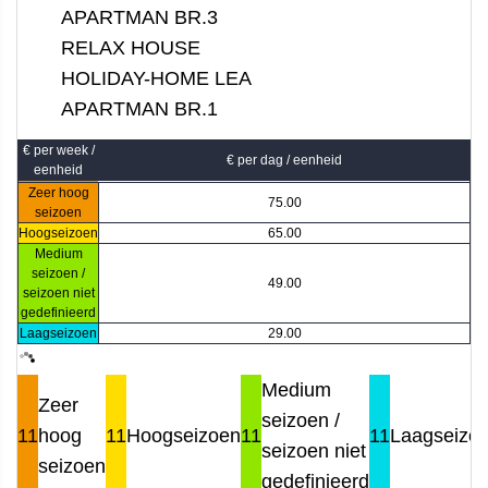
APARTMAN BR.3
RELAX HOUSE
HOLIDAY-HOME LEA
APARTMAN BR.1
€ per week /
€ per dag / eenheid
eenheid
Zeer hoog
75.00
seizoen
Hoogseizoen
65.00
Medium
seizoen /
49.00
seizoen niet
gedefinieerd
Laagseizoen
29.00
Medium
Zeer
seizoen /
11
hoog
11
Hoogseizoen
11
11
Laagseizo
seizoen niet
seizoen
gedefinieerd