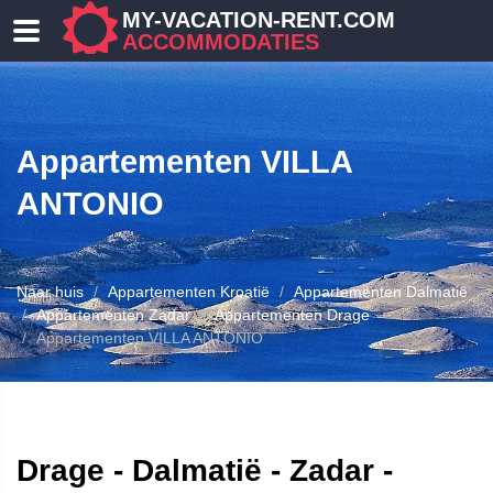
MY-VACATION-RENT.COM
ACCOMMODATIES
Appartementen VILLA
ANTONIO
Naar huis
Appartementen Kroatië
Appartementen Dalmatië
ENEN
Appartementen Zadar
Appartementen Drage
Appartementen VILLA ANTONIO
Drage - Dalmatië - Zadar -