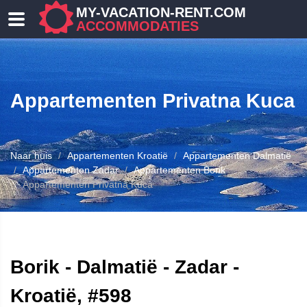
MY-VACATION-RENT.COM
ACCOMMODATIES
Appartementen Privatna Kuca
Naar huis
Appartementen Kroatië
Appartementen Dalmatië
Appartementen Zadar
Appartementen Borik
Appartementen Privatna Kuca
ENEN
Borik - Dalmatië - Zadar -
Kroatië, #598