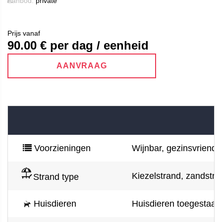
Aanbod:
private
Prijs vanaf
90.00
€ per dag / eenheid
AANVRAAG
Voorzieningen
Wijnbar, gezinsvriendel
Kiezelstrand, zandstran
Strand type
Huisdieren
Huisdieren toegestaan 