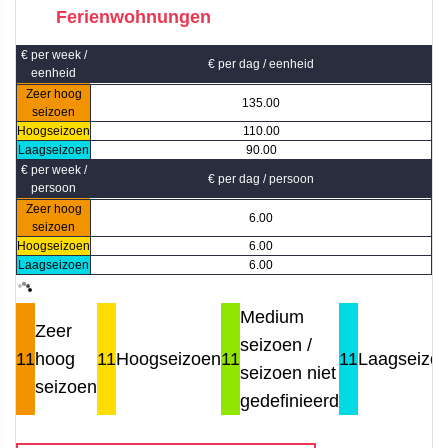
Ferienwohnungen
€ per week /
€ per dag / eenheid
eenheid
Zeer hoog
135.00
seizoen
Hoogseizoen
110.00
Laagseizoen
90.00
€ per week /
€ per dag / persoon
persoon
Zeer hoog
6.00
seizoen
Hoogseizoen
6.00
Laagseizoen
6.00
Medium
Zeer
seizoen /
11
hoog
11
Hoogseizoen
11
11
Laagseizo
seizoen niet
seizoen
gedefinieerd