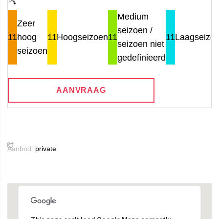
Medium
Zeer
seizoen /
11
hoog
11
Hoogseizoen
11
11
Laagseizo
seizoen niet
seizoen
gedefinieerd
AANVRAAG
Aanbod:
private