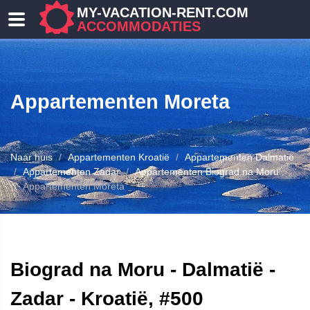
MY-VACATION-RENT.COM
ACCOMMODATIES
Appartementen Moreta
Naar huis
Appartementen Kroatië
Appartementen Dalmatië
Appartementen Zadar
Appartementen Biograd na Moru
Appartementen Moreta
ENEN
Biograd na Moru - Dalmatië -
Zadar - Kroatië, #500