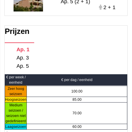
Ap. 5 (2 + 1)
2 + 1
Prijzen
Ap. 1
Ap. 3
Ap. 5
€ per week /
€ per dag / eenheid
eenheid
Zeer hoog
100.00
seizoen
Hoogseizoen
85.00
Medium
seizoen /
70.00
seizoen niet
gedefinieerd
Laagseizoen
60.00