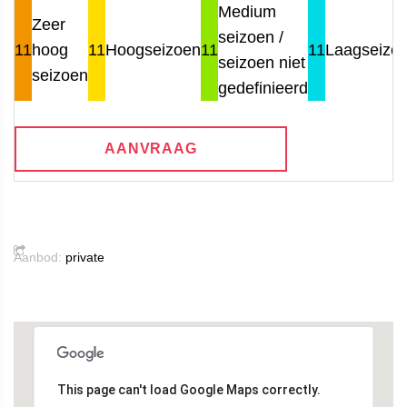
Medium
Zeer
seizoen /
11
hoog
11
Hoogseizoen
11
11
Laagseizo
seizoen niet
seizoen
gedefinieerd
AANVRAAG
Aanbod:
private
This page can't load Google Maps correctly.