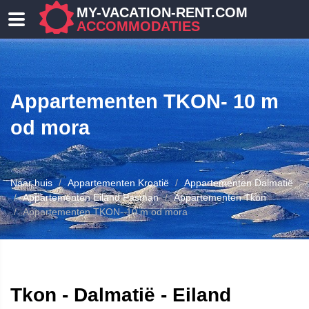
MY-VACATION-RENT.COM
ACCOMMODATIES
Appartementen TKON- 10 m
od mora
Naar huis
Appartementen Kroatië
Appartementen Dalmatië
ENEN
Appartementen Eiland Pasman
Appartementen Tkon
Appartementen TKON- 10 m od mora
Tkon - Dalmatië - Eiland